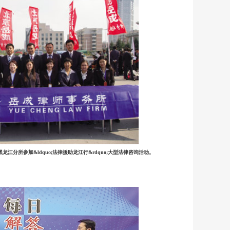
黑龙江分所参加&ldquo;法律援助龙江行&rdquo;大型法律咨询活动。