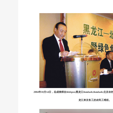
2004年10月14日，岳成律师在&ldquo;黑龙江&mdash;&mdash;
龙江来京务工的农民工维权。