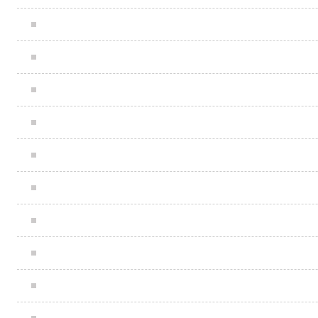
2007年11月5日 《检察日报》 《岳成的酸甜苦辣》
2008年3月29日 中国广播网 《岳成律师事务所再捐资百万奖
2008年4月25日《西部时报》地方专题整版报道《所训--思想
2008年11月3日 《人民教育》 《聚峰始为岳 忠信业竟成》
2009年6月创刊号；《21世纪环球人物》 《传承龙商精神 构
2009年第12期《香格里拉》杂志 《岳成：专制和激情不矛盾》
2009年 中国商界网 《岳成：从农民之子到东方之子》
2010年《中国信息报》第001期第6版法制时空 《岳成 每跃必
2012年04月12日《 光明日报 》 13 版《岳成：手握正义之剑》