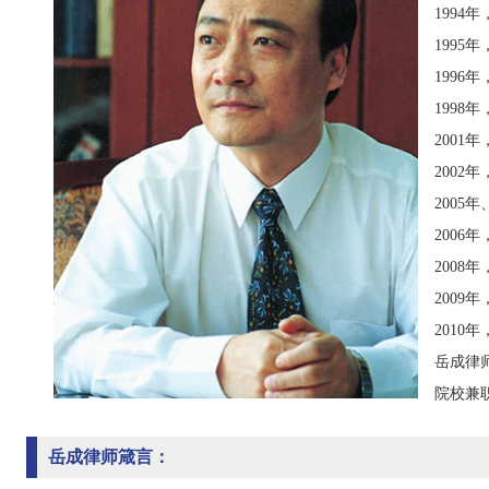
199
1995年
1996
199
2001
2002
2005
2006
2008年
2009
2010
岳成律
院校兼
岳成律师箴言：