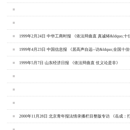
1998年5月7日 北京晚报 《杀进京城的岳律师》
1998年4月15日 中国税务报 《梅花香自苦寒来--访全国首届
1999年2月24日 中华工商时报 《依法辩曲直 真诚铸&ldquo;十佳&r
1999年4月23日 中国信息报 《居高声自远--访&ldquo;全国十佳
1999年5月7日 山东经济日报 《依法辩曲直 仗义论是非》
1999年9月 中国消费者杂志第9期封面人物 《消费者 要打官
2000年6月14日 检察日报 《聚峰始为岳 忠信业竟成》
2000年7月5日 人民日报海外版名流周刊 《名律师 岳成》
2000年11月28日 北京青年报法情录播栏目整版专访 《岳成
2001年5月18日 中央电视台《东方时空●东方之子》播出&ldquo