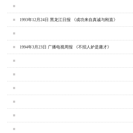
1993年9月15日 生活报 《岳成：想建一座自己的律师楼》
1993年12月24日 黑龙江日报 《成功来自真诚与刚直》
1994年2月26日 东方晨报 《创业百万不言难》
1994年3月23日 广播电视周报 《不招人妒是庸才》
1994年7月25日 法制日报头版头题 《岳成 每&ldquo;跃&rdqu
1994年8月-12月 黑龙江法制报连载九期 《他为正义而奔走》
1995年2月11日 中国律师报头版 《不辜负父老乡亲的重托》
1995年1月28日 东北亚经济报 《视一切险阻诱惑为无物》
1996年8月 中国律师杂志第8期封面人物 《岳成：你每跃必成
1997年12月19日 北京日报 《推开岳成这扇门》