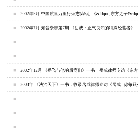
2002年5月 中国质量万里行杂志第5期 《&ldquo;东方之子&rdq
2002年7月 知音杂志第7期 《岳成：正气良知的特殊经营者》
2002年10月 《中国改革报》连续8期全国十佳律师岳成系列
2002年12月8日 生活报 天下人物专版整版报道 《岳成 要把
2002年12月 《岳飞与他的后裔们》一书，岳成律师专访《东方
2003年 《法治天下》一书，收录岳成律师专访《岳成--你每
2003年8月29日 法律服务时报A2整版 《东方之子-首届全国
2003年10月16日 新华网 《东方之子：首届全国十佳律师岳
2003年11月12日 东北网专访岳成律师 《做好律师先做好人》