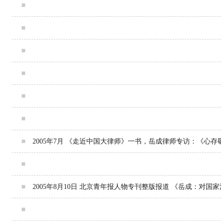
2004年3月15日 CCTV-7《相约》栏目专访岳成律师 《岳成
2004年10月27日 新华网访谈 首届全国十佳律师岳成：人要
2005年 时代潮杂志（人民日报增刊） 《依法辩护在正义的坐
2005年5月27日 中国网 《首届&ldquo;全国十佳律师&rdqu
2005年6月 中国质量万里行杂志第6期 《于盛世立业 为正义代
2005年6月2日 法制日报 《岳成和他的律师儿女们》
2005年7月 《走近中国大律师》一书，岳成律师专访：《心存
2005年7月19日 光明日报 《岳成律师的教育情结》
2005年8月10日 北京青年报人物专刊整版报道 《岳成：对国
2005年9月22日 黑龙江日报 《岳成：离乡十年 佳音未断》